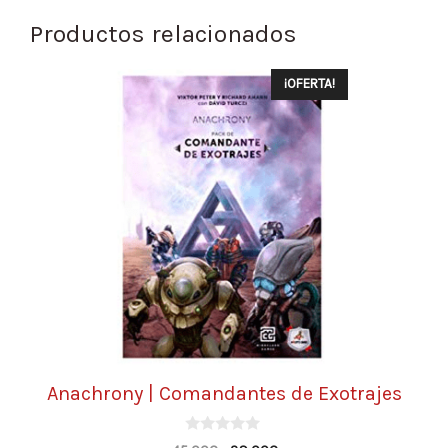
Productos relacionados
¡OFERTA!
Anachrony | Comandantes de Exotrajes
0