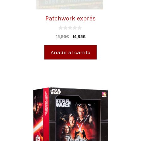
Patchwork exprés
0
15,95
€
14,95
€
d
e
5
Añadir al carrito