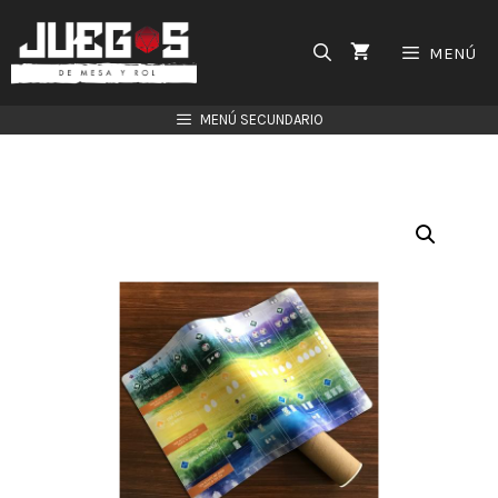
Saltar
al
MENÚ
contenido
MENÚ SECUNDARIO