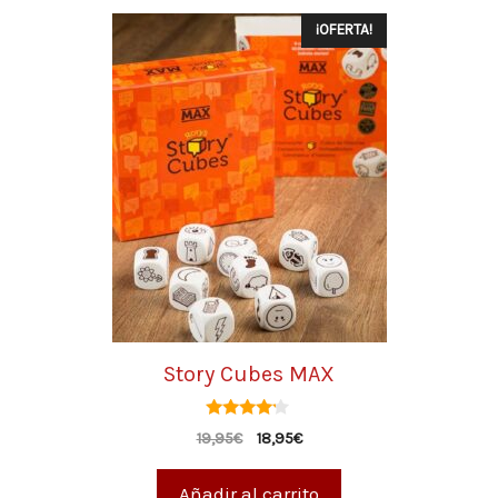
¡OFERTA!
Story Cubes MAX
4.00
19,95
€
18,95
€
de 5
Añadir al carrito