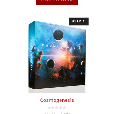
¡OFERTA!
Cosmogenesis
0