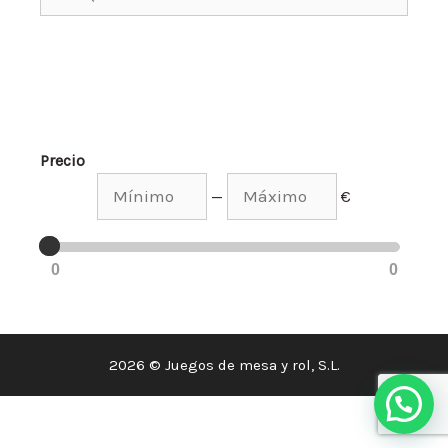
Precio
—
€
0
0
2026 © Juegos de mesa y rol, S.L.