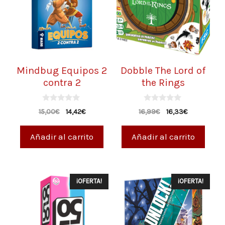
Mindbug Equipos 2
Dobble The Lord of
contra 2
the Rings
0
0
15,00
€
14,42
€
16,99
€
16,33
€
d
d
e
e
5
5
Añadir al carrito
Añadir al carrito
¡OFERTA!
¡OFERTA!