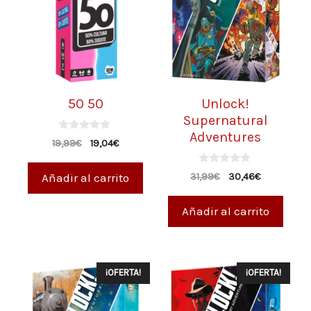
50 50
Unlock!
Supernatural
Adventures
0
19,99
€
19,04
€
d
e
5
0
Añadir al carrito
31,99
€
30,46
€
d
e
5
Añadir al carrito
¡OFERTA!
¡OFERTA!