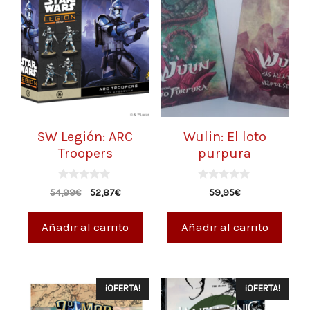
SW Legión: ARC
Wulin: El loto
Troopers
purpura
0
0
54,99
€
52,87
€
59,95
€
d
d
e
e
5
5
Añadir al carrito
Añadir al carrito
¡OFERTA!
¡OFERTA!