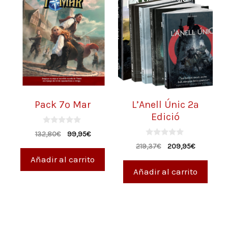
Pack 7º Mar
L’Anell Únic 2ª
Edició
0
132,80
€
99,95
€
d
0
e
219,37
€
209,95
€
d
5
e
Añadir al carrito
5
Añadir al carrito