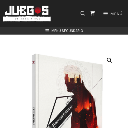
Saltar
al
MENÚ
contenido
MENÚ SECUNDARIO