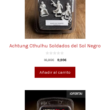
Achtung Cthulhu Soldados del Sol Negro
0
16,95
€
9,95
€
d
e
5
Añadir al carrito
¡OFERTA!