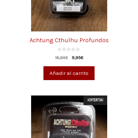
Achtung Cthulhu Profundos
0
16,95
€
9,95
€
d
e
5
Añadir al carrito
¡OFERTA!