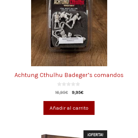
Achtung Cthulhu Badeger’s comandos
0
16,95
€
9,95
€
d
e
5
Añadir al carrito
¡OFERTA!