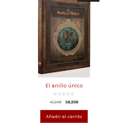
El anillo único
0
41,00
€
38,95
€
d
e
5
Añadir al carrito