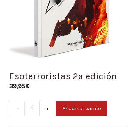
Esoterroristas 2ª edición
39,95
€
Añadir al carrito
Esoterroristas
2ª
edición
cantidad