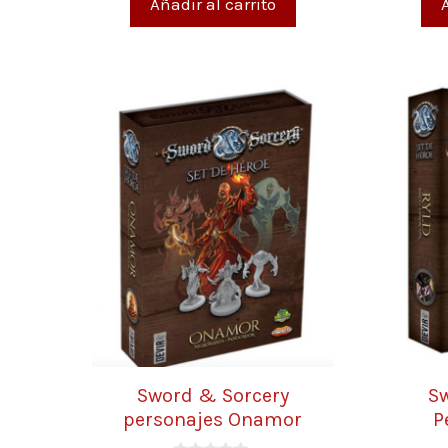
Añadir al carrito
Sword & Sorcery
S
personajes Onamor
P