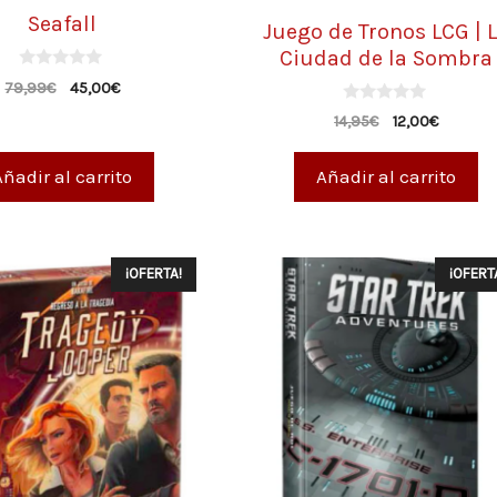
Seafall
Juego de Tronos LCG | 
Ciudad de la Sombra
0
79,99
€
45,00
€
d
e
0
14,95
€
12,00
€
5
d
e
5
Añadir al carrito
Añadir al carrito
¡OFERTA!
¡OFERT