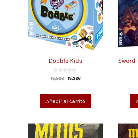
Dobble Kids
Sword 
0
13,99
€
13,32
€
d
e
5
Añadir al carrito