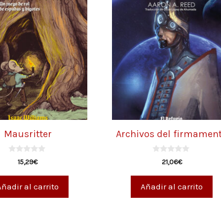
Mausritter
Archivos del firmamen
0
0
15,29
€
21,06
€
d
d
e
e
5
5
Añadir al carrito
Añadir al carrito