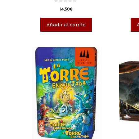
0
14,50
€
d
e
5
Añadir al carrito