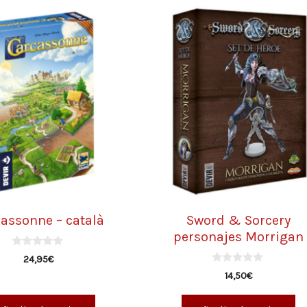
assonne – català
Sword & Sorcery
personajes Morrigan
0
24,95
€
d
0
e
14,50
€
d
5
e
5