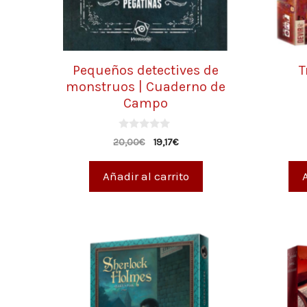
Pequeños detectives de
T
monstruos | Cuaderno de
Campo
0
20,00
€
19,17
€
d
e
5
Añadir al carrito