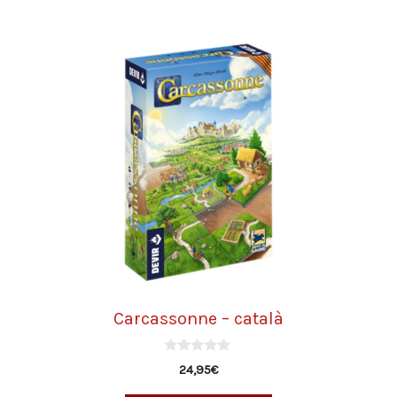
Carcassonne – català
0
24,95
€
d
e