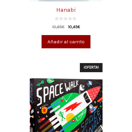
Hanabi
0
10,95
€
10,45
€
d
e
5
Añadir al carrito
¡OFERTA!