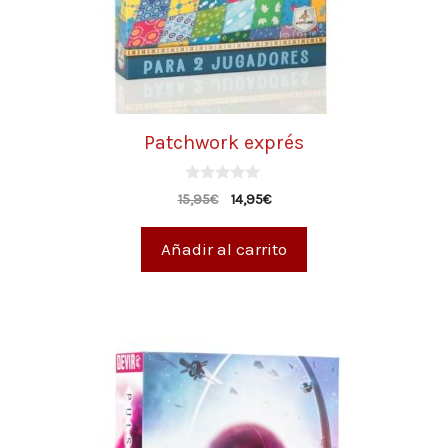
Patchwork exprés
0
15,95
€
14,95
€
d
e
5
Añadir al carrito