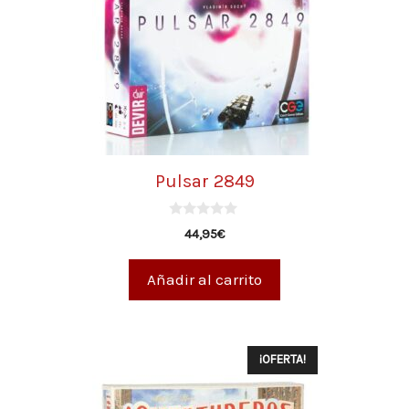
Pulsar 2849
0
44,95
€
d
e
5
Añadir al carrito
¡OFERTA!