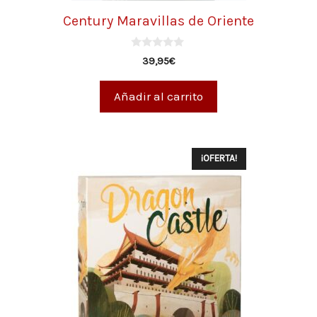
Century Maravillas de Oriente
0
39,95
€
d
e
5
Añadir al carrito
¡OFERTA!