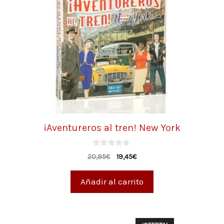
¡Aventureros al tren! New York
0
20,95
€
19,45
€
d
e
5
Añadir al carrito