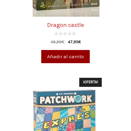
Dragon castle
0
49,99
€
47,95
€
d
e
5
Añadir al carrito
¡OFERTA!