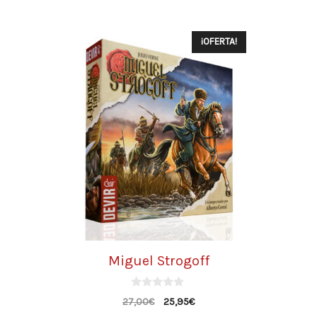
¡OFERTA!
Miguel Strogoff
0
27,00
€
25,95
€
d
e