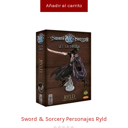
5
Añadir al carrito
Sword & Sorcery Personajes Ryld