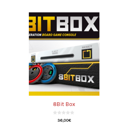
8Bit Box
0
36,00
€
d
e