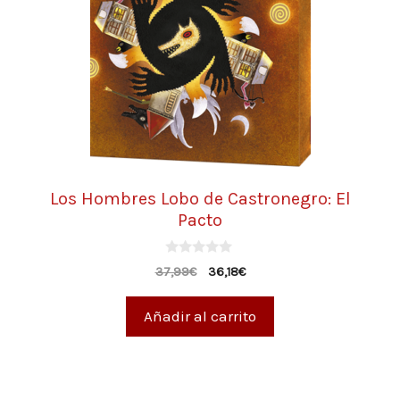
Los Hombres Lobo de Castronegro: El
Pacto
0
37,99
€
36,18
€
d
e
5
Añadir al carrito