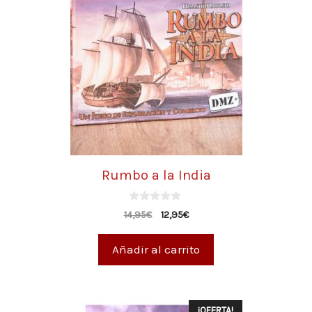
Rumbo a la India
0
14,95
€
12,95
€
d
e
5
Añadir al carrito
¡OFERTA!