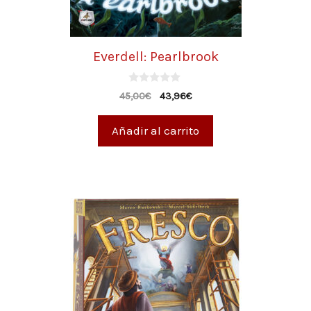
Everdell: Pearlbrook
0
45,00
€
43,96
€
d
e
5
Añadir al carrito