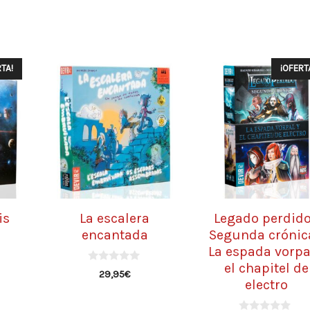
TA!
¡OFERT
is
La escalera
Legado perdido
encantada
Segunda crónica
La espada vorpa
el chapitel de
0
29,95
€
d
electro
e
5