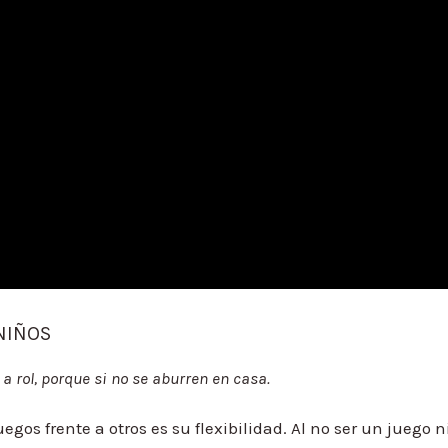
 NIÑOS
 rol, porque si no se aburren en casa.
uegos frente a otros es su flexibilidad. Al no ser un juego n