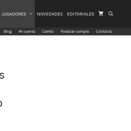
JUGADORES
NOVEDADES
EDITORIALES
Blog
Mi cuenta
Carrito
Finalizar compra
Contacto
s
o