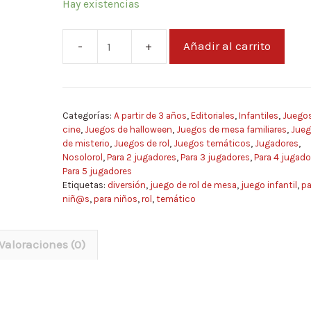
Hay existencias
Añadir al carrito
Pequeños
detectives
de
monstruos
Categorías:
A partir de 3 años
,
Editoriales
,
Infantiles
,
Juegos
|
cine
,
Juegos de halloween
,
Juegos de mesa familiares
,
Jueg
Cuaderno
de misterio
,
Juegos de rol
,
Juegos temáticos
,
Jugadores
,
de
Nosolorol
,
Para 2 jugadores
,
Para 3 jugadores
,
Para 4 jugado
Para 5 jugadores
Campo
Etiquetas:
diversión
,
juego de rol de mesa
,
juego infantil
,
pa
cantidad
niñ@s
,
para niños
,
rol
,
temático
Valoraciones (0)