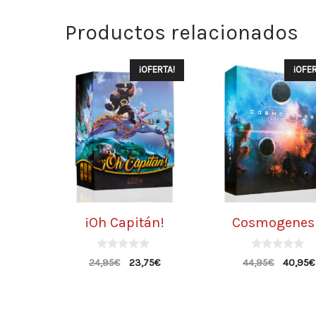
Productos relacionados
¡OFERTA!
¡OFER
¡Oh Capitán!
Cosmogenes
0
0
24,95
€
23,75
€
44,95
€
40,95
€
d
d
e
e
5
5