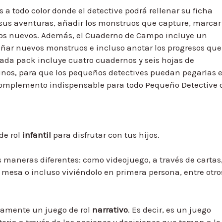
 todo color donde el detective podrá rellenar su ficha
 sus aventuras, añadir los monstruos que capture, marcar
tros nuevos. Además, el Cuaderno de Campo incluye un
eñar nuevos monstruos e incluso anotar los progresos que
ada pack incluye cuatro cuadernos y seis hojas de
nos, para que los pequeños detectives puedan pegarlas 
omplemento indispensable para todo Pequeño Detective 
de rol
infantil
para disfrutar con tus hijos.
maneras diferentes: como videojuego, a través de cartas
 mesa o incluso viviéndolo en primera persona, entre otro
tamente un juego de rol
narrativo
. Es decir, es un juego
oria a través de las acciones y decisiones que toman a lo