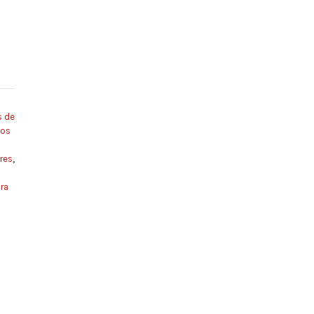
 de
os
res
,
ra