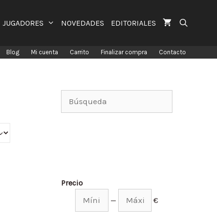
JUGADORES
NOVEDADES
EDITORIALES
Blog
Mi cuenta
Carrito
Finalizar compra
Contacto
Precio
—
€