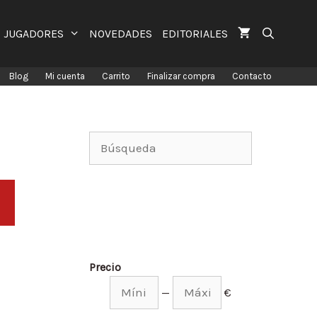
JUGADORES
NOVEDADES
EDITORIALES
Blog
Mi cuenta
Carrito
Finalizar compra
Contacto
Precio
—
€