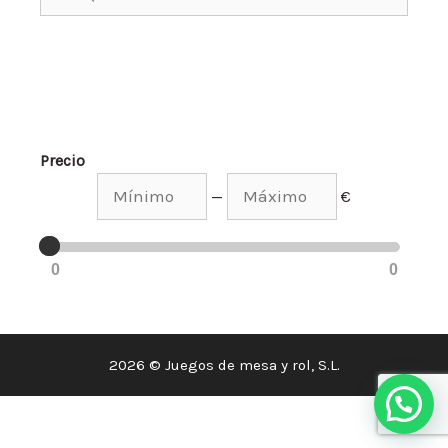
Precio
—
€
0
0
2026 © Juegos de mesa y rol, S.L.