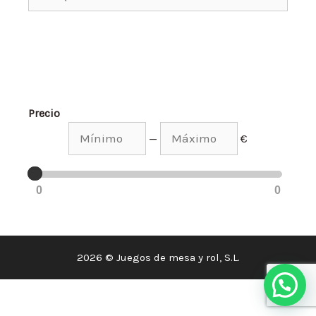
Precio
—
€
0
0
2026 © Juegos de mesa y rol, S.L.