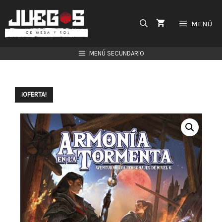
Saltar
al
MENÚ
contenido
MENÚ SECUNDARIO
¡OFERTA!