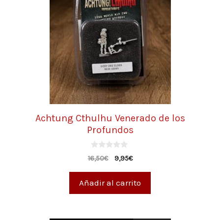
Achtung Cthulhu Venerado de los
Profundos
0
16,50
€
9,95
€
d
e
5
Añadir al carrito