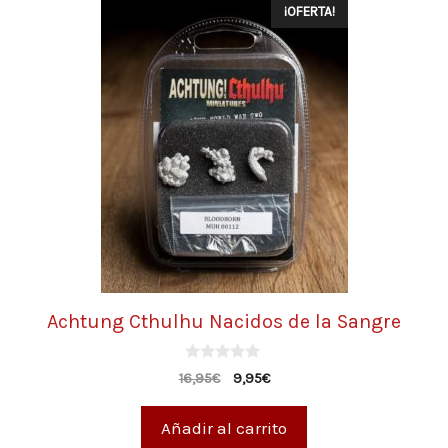
¡OFERTA!
Achtung Cthulhu Nacidos de la Sangre
0
16,95
€
9,95
€
d
e
5
Añadir al carrito