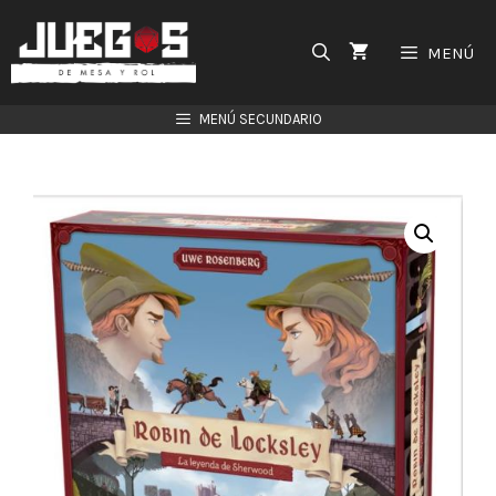
Saltar
al
MENÚ
contenido
MENÚ SECUNDARIO