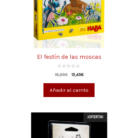
El festín de las moscas
0
16,95
€
15,45
€
d
e
5
Añadir al carrito
¡OFERTA!