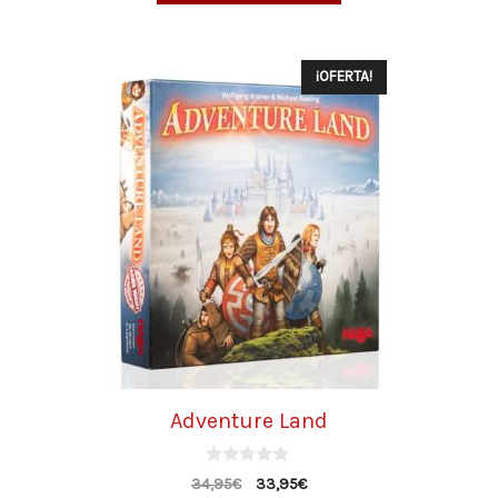
¡OFERTA!
Adventure Land
0
34,95
€
33,95
€
d