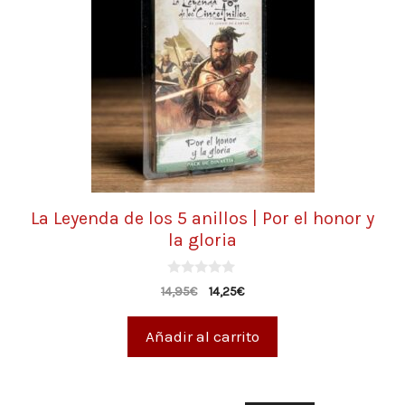
La Leyenda de los 5 anillos | Por el honor y
la gloria
0
14,95
€
14,25
€
d
e
5
Añadir al carrito