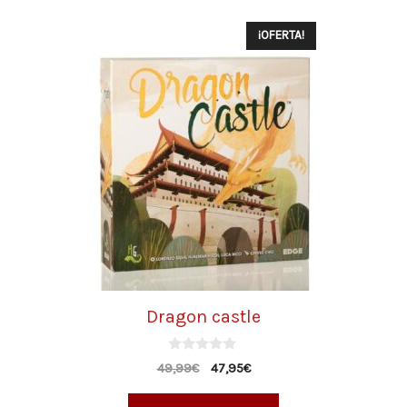
¡OFERTA!
Dragon castle
0
49,99
€
47,95
€
d
e
5