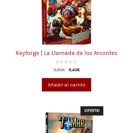
Keyforge | La Llamada de los Arcontes
0
9,90
€
9,40
€
d
e
5
Añadir al carrito
¡OFERTA!