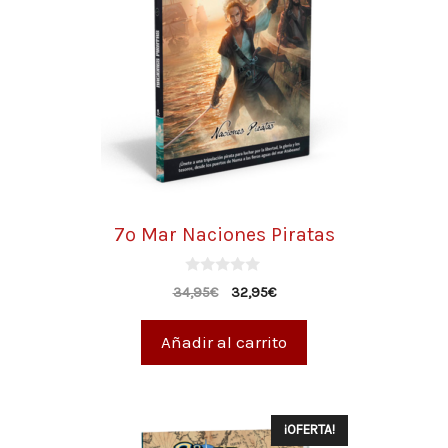
7º Mar Naciones Piratas
0
34,95
€
32,95
€
d
e
5
Añadir al carrito
¡OFERTA!