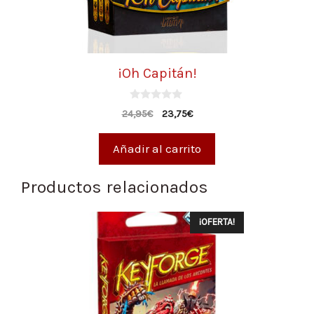
¡Oh Capitán!
0
24,95
€
23,75
€
d
e
5
Añadir al carrito
Productos relacionados
¡OFERTA!