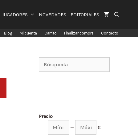
JUGADORES
NOVEDADES
EDITORIALES
Blog
Mi cuenta
Carrito
Finalizar compra
Contacto
Precio
—
€