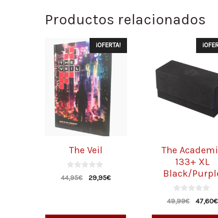
Productos relacionados
¡OFERTA!
¡OFER
The Veil
The Academi
133+ XL
Black/Purpl
0
44,95
€
29,95
€
d
e
5
0
49,99
€
47,60
€
d
e