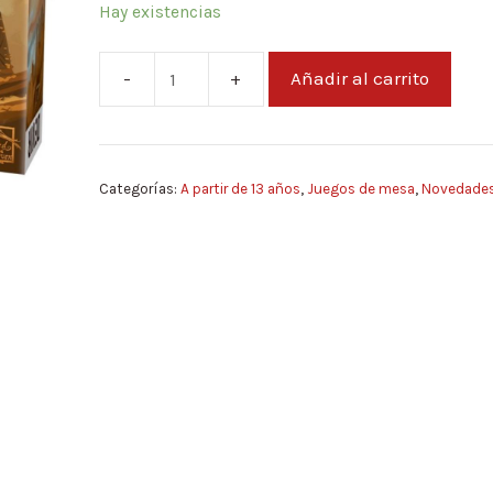
Hay existencias
Añadir al carrito
Cerca
y
Lejos
cantidad
Categorías:
A partir de 13 años
,
Juegos de mesa
,
Novedade