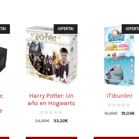
TA!
¡OFERTA!
¡OFERT
c
Harry Potter: Un
¡Tiburón!
año en Hogwarts
e
0
19,99
€
19,03
€
d
0
e
34,99
€
33,32
€
d
5
e
5