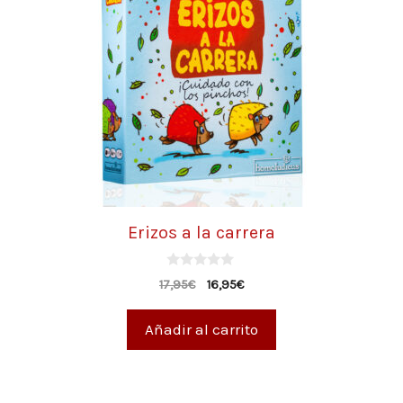
Erizos a la carrera
0
17,95
€
16,95
€
d
e
5
Añadir al carrito