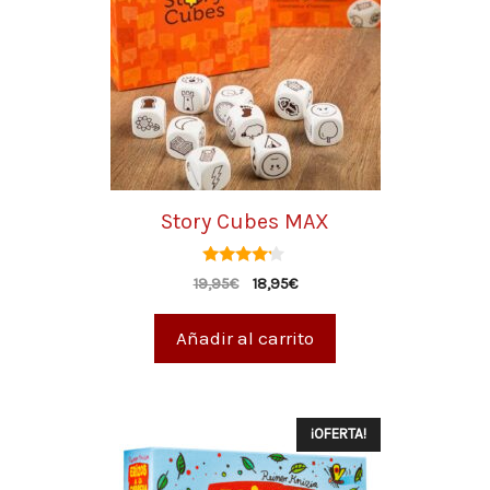
Story Cubes MAX
4.00
19,95
€
18,95
€
de 5
Añadir al carrito
¡OFERTA!