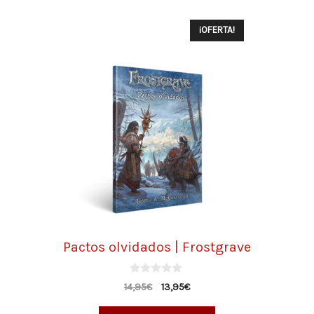
¡OFERTA!
Pactos olvidados | Frostgrave
0
14,95
€
13,95
€
d
e
5