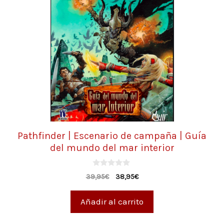
Pathfinder | Escenario de campaña | Guía
del mundo del mar interior
0
39,95
€
38,95
€
d
e
5
Añadir al carrito