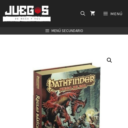
Saltar
al
MENÚ
contenido
MENÚ SECUNDARIO