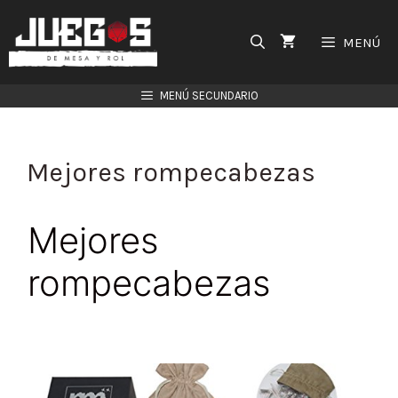
Saltar
al
MENÚ
contenido
MENÚ SECUNDARIO
Mejores rompecabezas
Mejores
rompecabezas