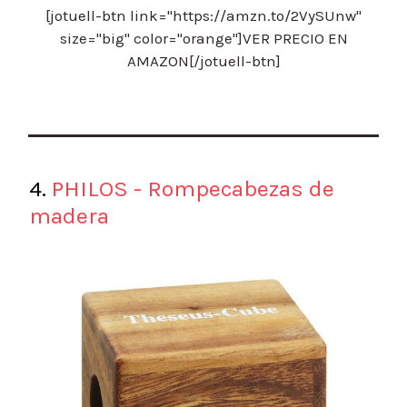
[jotuell-btn link="https://amzn.to/2VySUnw"
size="big" color="orange"]VER PRECIO EN
AMAZON[/jotuell-btn]
4.
PHILOS - Rompecabezas de
madera