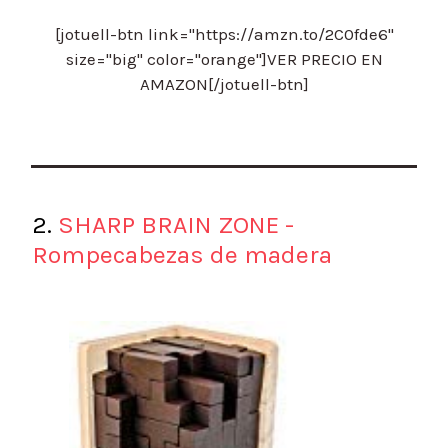
[jotuell-btn link="https://amzn.to/2C0fde6"
size="big" color="orange"]VER PRECIO EN
AMAZON[/jotuell-btn]
2.
​SHARP BRAIN ZONE -
Rompecabezas de madera