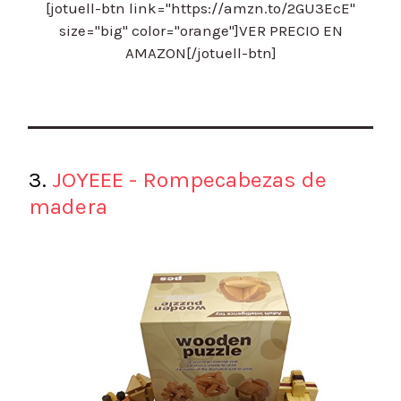
[jotuell-btn link="https://amzn.to/2GU3EcE"
size="big" color="orange"]VER PRECIO EN
AMAZON[/jotuell-btn]
3.
JOYEEE - Rompecabezas de
madera