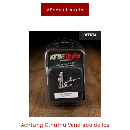
e
5
Añadir al carrito
¡OFERTA!
Achtung Cthulhu Venerado de los