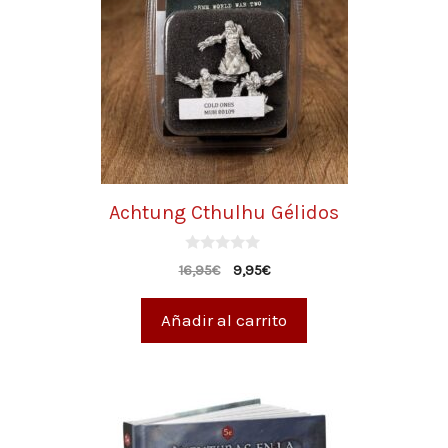
Achtung Cthulhu Gélidos
0
16,95
€
9,95
€
d
e
5
Añadir al carrito