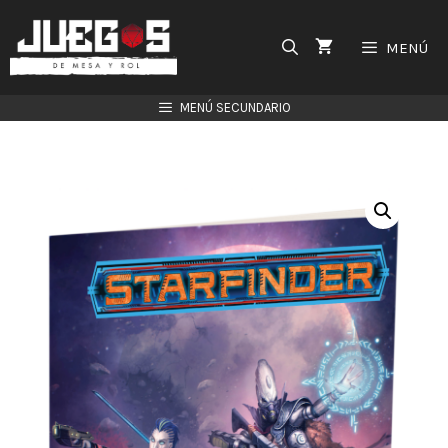
Saltar
al
MENÚ
contenido
MENÚ SECUNDARIO