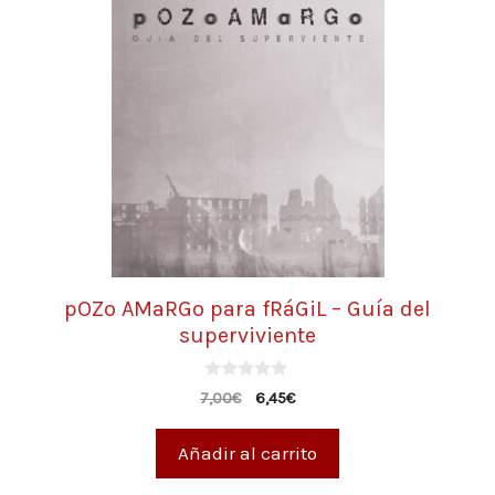
pOZo AMaRGo para fRáGiL – Guía del
superviviente
0
7,00
€
6,45
€
d
e
5
Añadir al carrito