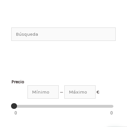
Precio
—
€
0
0