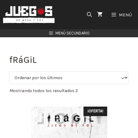
Saltar
al
MENÚ
contenido
MENÚ SECUNDARIO
fRáGiL
Mostrando todos los resultados 2
¡OFERTA!