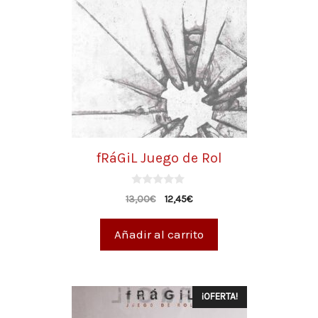
fRáGiL Juego de Rol
0
13,00
€
12,45
€
d
e
5
Añadir al carrito
¡OFERTA!