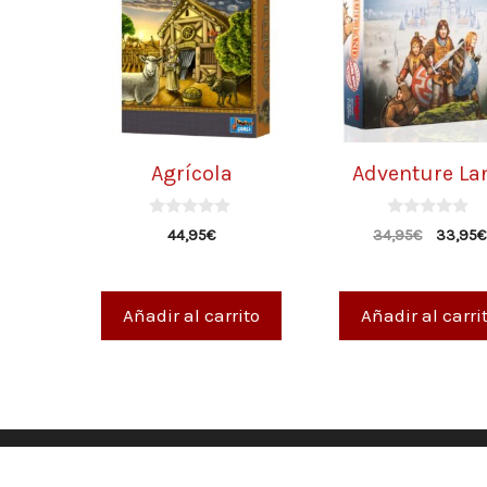
Agrícola
Adventure La
0
0
44,95
€
34,95
€
33,95
€
d
d
e
e
5
5
Añadir al carrito
Añadir al carri