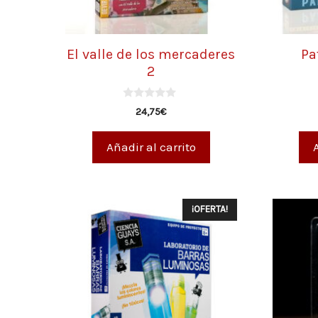
El valle de los mercaderes
Pa
2
0
24,75
€
d
e
5
Añadir al carrito
¡OFERTA!