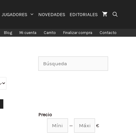
JUGADORES
NOVEDADES
EDITORIALES
Blog
Mi cuenta
Carrito
Finalizar compra
Contacto
Precio
—
€