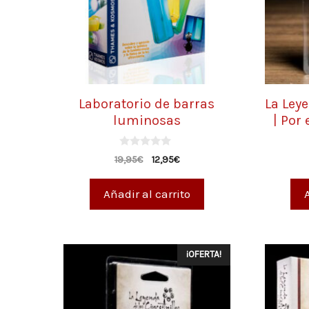
Laboratorio de barras
La Leye
luminosas
| Por 
0
19,95
€
12,95
€
d
e
5
Añadir al carrito
¡OFERTA!