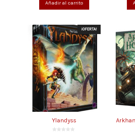
Añadir al carrito
¡OFERTA!
Ylandyss
Arkham