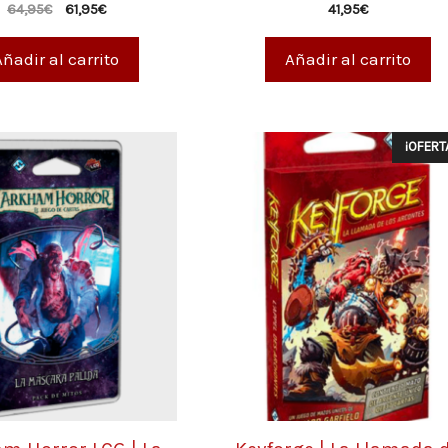
0
0
64,95
€
61,95
€
41,95
€
d
d
e
e
5
5
Añadir al carrito
Añadir al carrito
¡OFERT