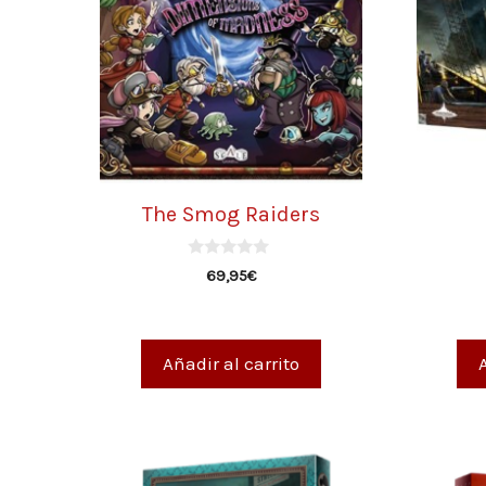
The Smog Raiders
0
69,95
€
d
e
5
Añadir al carrito