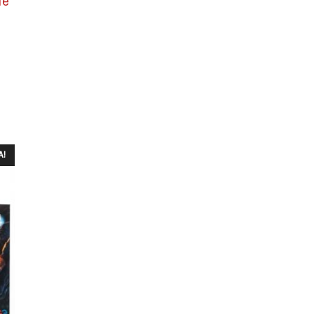
de
A!