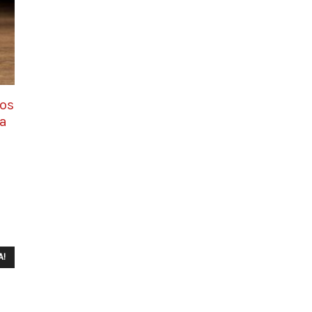
los
da
A!