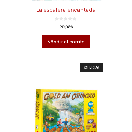
La escalera encantada
0
29,95
€
d
e
5
Añadir al carrito
¡OFERTA!