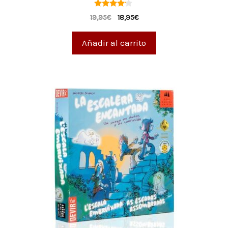
4.00
19,95
€
18,95
€
de 5
Añadir al carrito