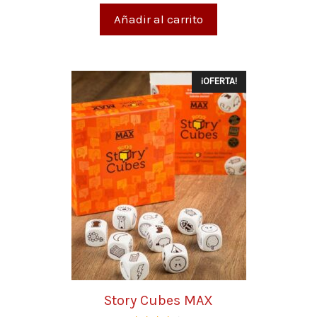
5
Añadir al carrito
¡OFERTA!
Story Cubes MAX