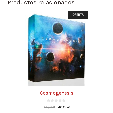
Productos relacionados
¡OFERTA!
Cosmogenesis
0
44,95
€
40,95
€
d
e