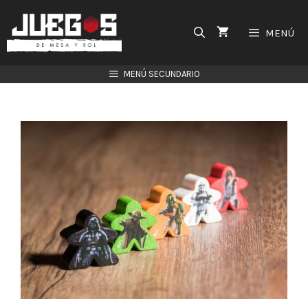
Saltar
al
MENÚ
contenido
MENÚ SECUNDARIO