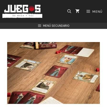
Saltar
al
MENÚ
contenido
MENÚ SECUNDARIO