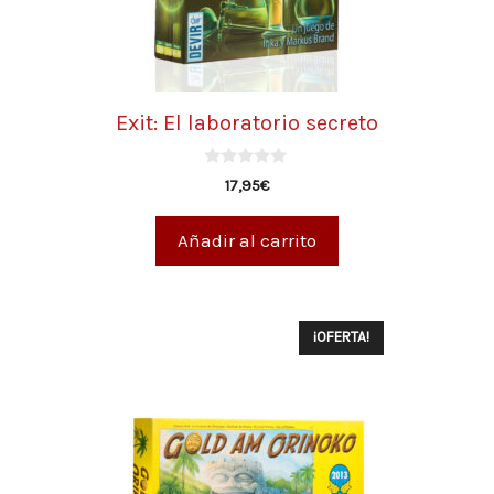
Exit: El laboratorio secreto
0
17,95
€
d
e
5
Añadir al carrito
¡OFERTA!