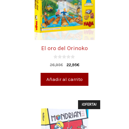
El oro del Orinoko
0
26,95
€
22,95
€
d
e
5
Añadir al carrito
¡OFERTA!