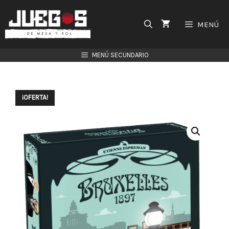
Saltar
al
MENÚ
contenido
MENÚ SECUNDARIO
¡OFERTA!