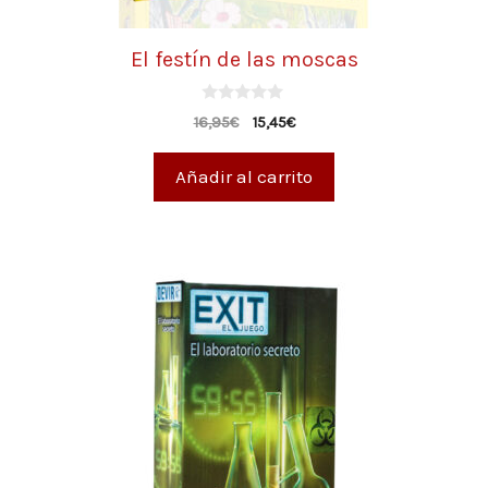
El festín de las moscas
0
16,95
€
15,45
€
d
e
5
Añadir al carrito