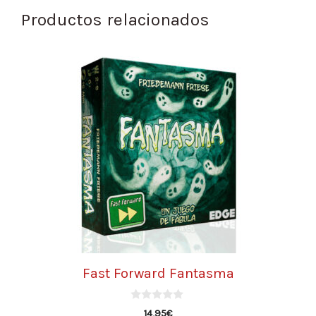
Productos relacionados
Fast Forward Fantasma
0
14,95
€