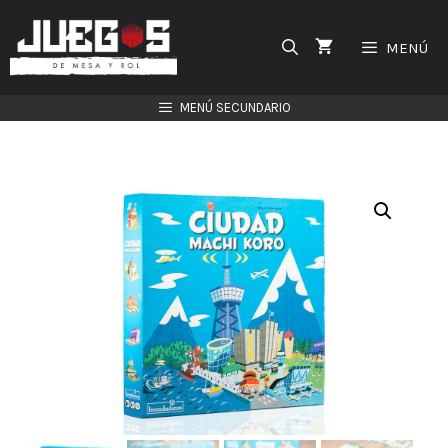
Saltar
al
MENÚ
contenido
MENÚ SECUNDARIO