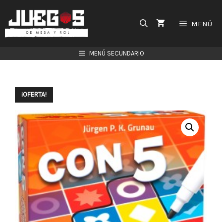
Saltar
al
MENÚ
contenido
MENÚ SECUNDARIO
¡OFERTA!