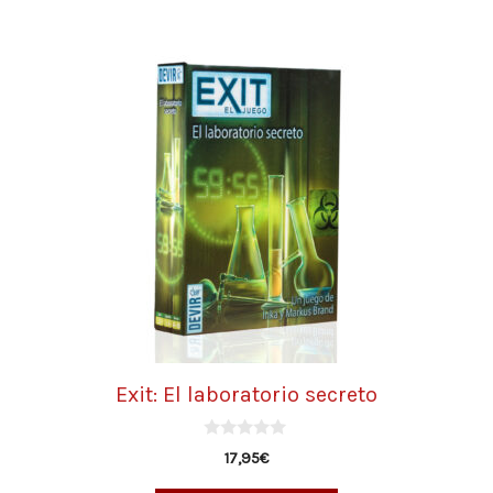
Exit: El laboratorio secreto
0
17,95
€
d
e