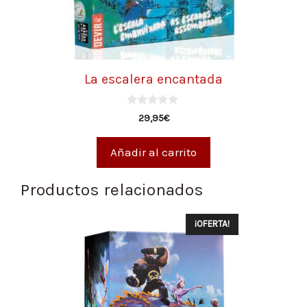
La escalera encantada
0
29,95
€
d
e
5
Añadir al carrito
Productos relacionados
¡OFERTA!