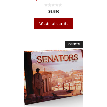
0
39,95
€
d
e
5
Añadir al carrito
¡OFERTA!