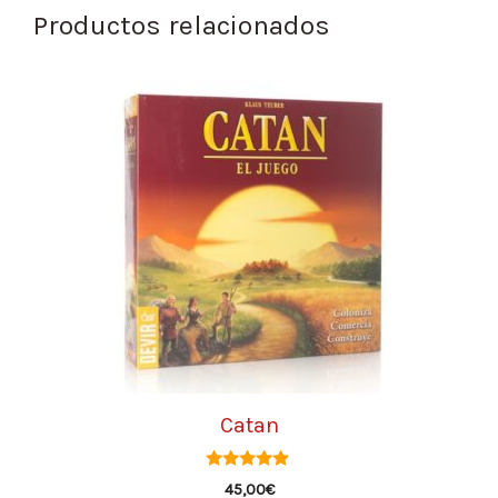
Productos relacionados
Catan
5.00
45,00
€
de 5