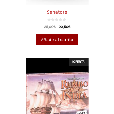
Senators
0
25,00
€
23,50
€
d
e
5
Añadir al carrito
¡OFERTA!