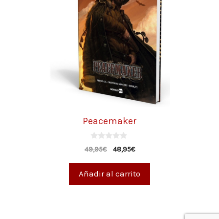
Peacemaker
0
49,95
€
48,95
€
d
e
5
Añadir al carrito