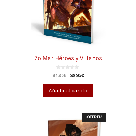
7º Mar Héroes y Villanos
0
34,95
€
32,95
€
d
e
5
Añadir al carrito
¡OFERTA!