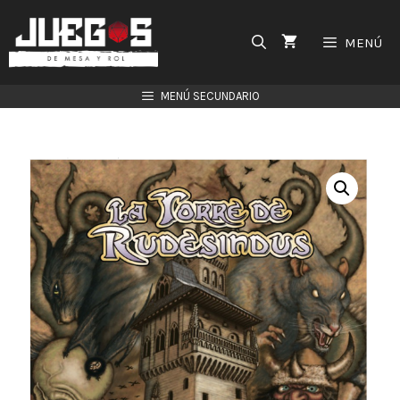
Saltar
al
MENÚ
contenido
MENÚ SECUNDARIO