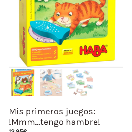
Mis primeros juegos:
!Mmm…tengo hambre!
12,95
€