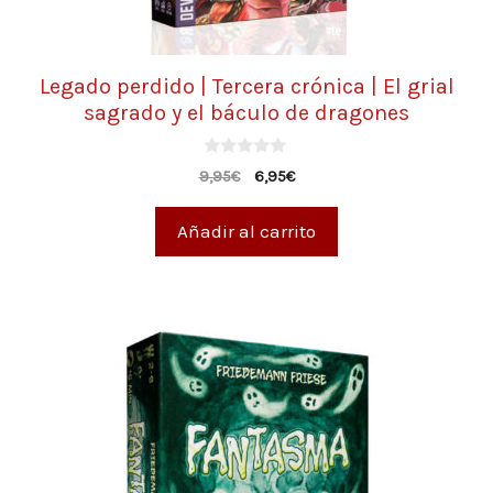
Legado perdido | Tercera crónica | El grial
sagrado y el báculo de dragones
0
9,95
€
6,95
€
d
e
5
Añadir al carrito