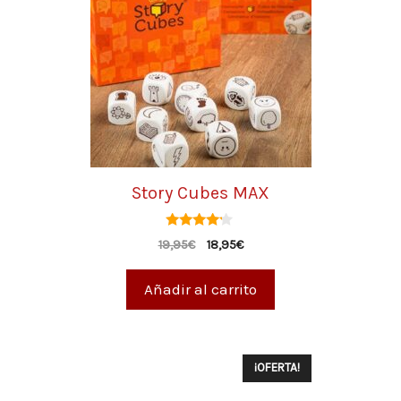
Story Cubes MAX
4.00
19,95
€
18,95
€
de 5
Añadir al carrito
¡OFERTA!