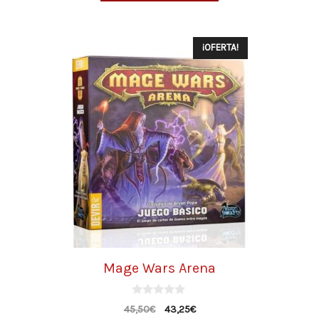
¡OFERTA!
Mage Wars Arena
0
45,50
€
43,25
€
d