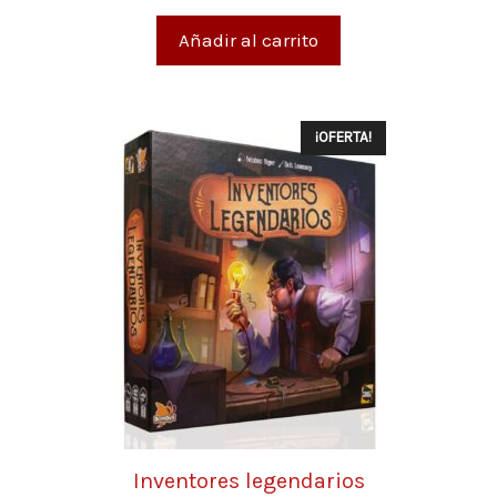
e
5
Añadir al carrito
¡OFERTA!
Inventores legendarios