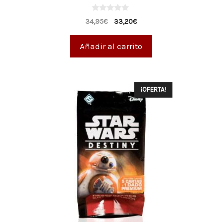
0
34,95
€
33,20
€
d
e
5
Añadir al carrito
¡OFERTA!