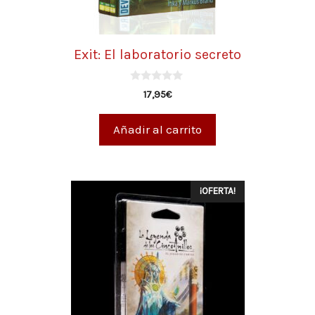
Exit: El laboratorio secreto
0
17,95
€
d
e
5
Añadir al carrito
¡OFERTA!