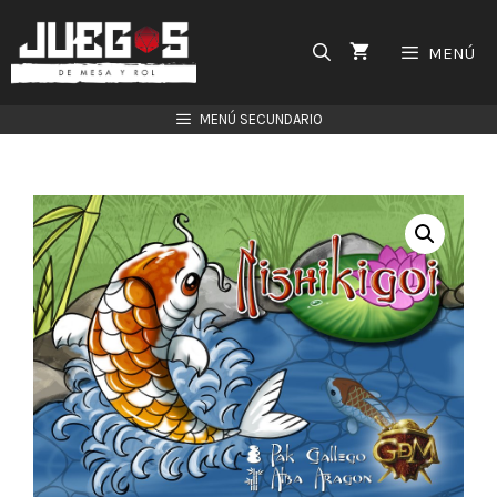
Saltar
al
MENÚ
contenido
MENÚ SECUNDARIO