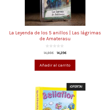
La Leyenda de los 5 anillos | Las lágrimas
de Amaterasu
0
14,95
€
14,25
€
d
e
5
Añadir al carrito
¡OFERTA!