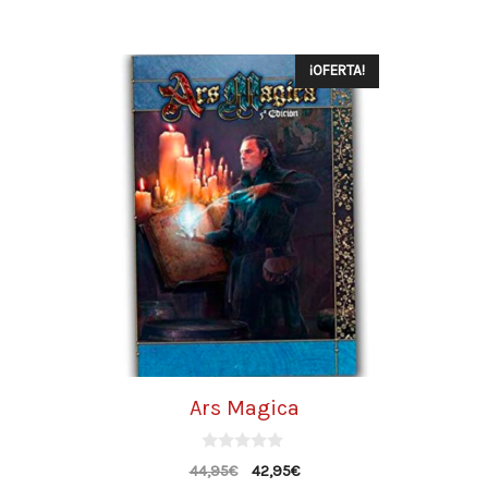
¡OFERTA!
Ars Magica
0
44,95
€
42,95
€
d