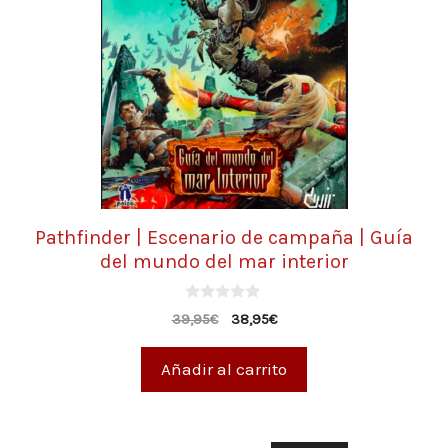
Pathfinder | Escenario de campaña | Guía
del mundo del mar interior
0
39,95
€
38,95
€
d
e
5
Añadir al carrito