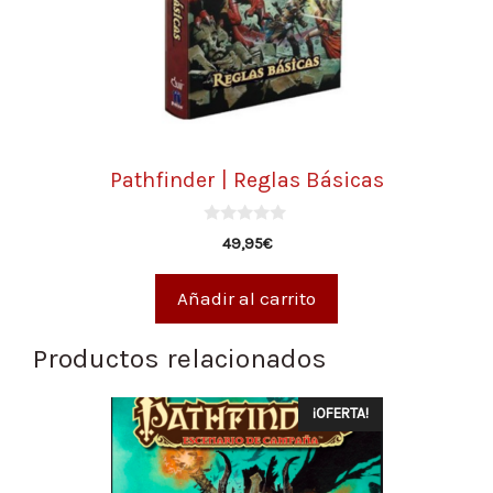
Pathfinder | Reglas Básicas
0
49,95
€
d
e
5
Añadir al carrito
Productos relacionados
¡OFERTA!