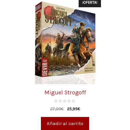
¡OFERTA!
Miguel Strogoff
0
27,00
€
25,95
€
d
e
5
Añadir al carrito