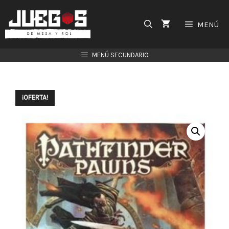
Saltar
al
MENÚ
contenido
MENÚ SECUNDARIO
¡OFERTA!