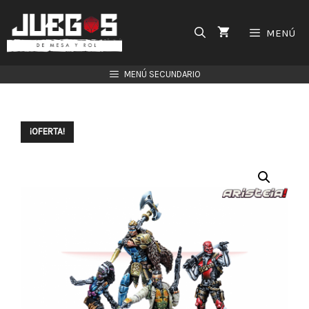
Saltar
al
MENÚ
contenido
MENÚ SECUNDARIO
¡OFERTA!