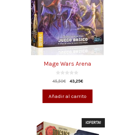
Mage Wars Arena
0
45,50
€
43,25
€
d
e
5
Añadir al carrito
¡OFERTA!