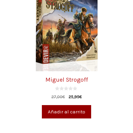
Miguel Strogoff
0
27,00
€
25,95
€
d
e
5
Añadir al carrito