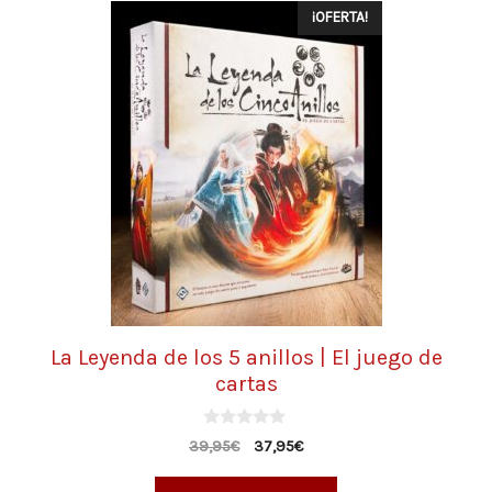
¡OFERTA!
La Leyenda de los 5 anillos | El juego de
cartas
0
39,95
€
37,95
€
d
e
5