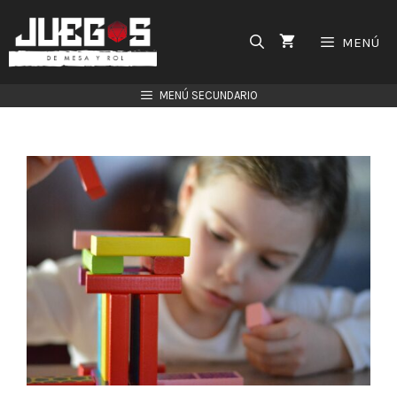
Saltar
al
MENÚ
contenido
MENÚ SECUNDARIO