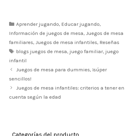
Categorías
Aprender jugando
,
Educar jugando
,
Información de juegos de mesa
,
Juegos de mesa
familiares
,
Juegos de mesa infantiles
,
Reseñas
Etiquetas
blogs juegos de mesa
,
juego familiar
,
juego
infantil
Navegación
Juegos de mesa para dummies, ¡súper
de
sencillos!
entradas
Juegos de mesa infantiles: criterios a tener en
cuenta según la edad
Categorías del producto