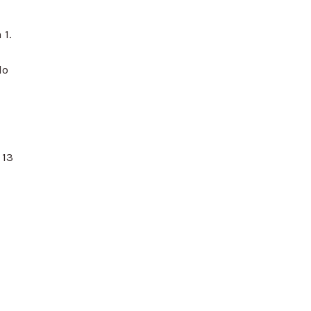
 1.
do
 13