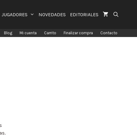
JUGADORES
NOVEDADES
EDITORIALES
Blog
Mi cuenta
Carrito
Finalizar compra
Contacto
s
as.