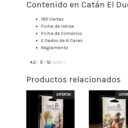
Contenido en Catán El Du
180 Cartas
Ficha de Héroe
Ficha de Comercio
2 Dados de 6 Caras
Reglamento
4.2
/
5
(
12
votos
)
Productos relacionados
¡OFERTA!
¡OFER