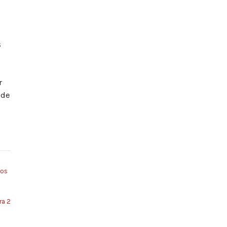
s
r
 de
os
ra 2