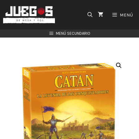
Saltar
al
MENÚ
contenido
MENÚ SECUNDARIO