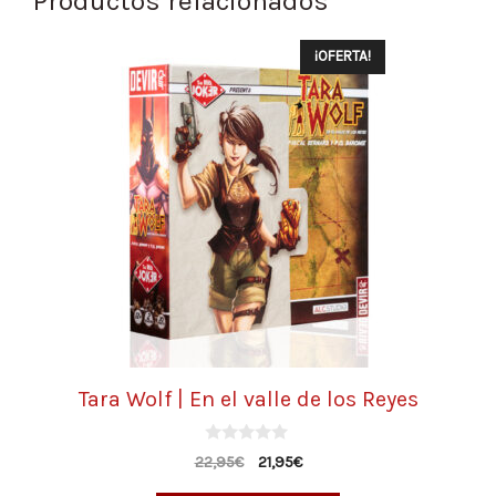
Productos relacionados
¡OFERTA!
Tara Wolf | En el valle de los Reyes
0
22,95
€
21,95
€
d
e