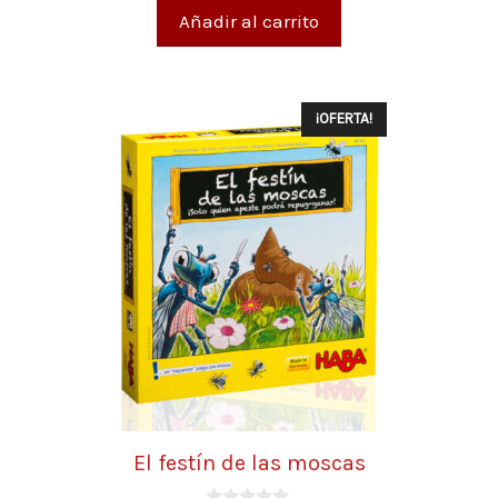
5
Añadir al carrito
¡OFERTA!
El festín de las moscas