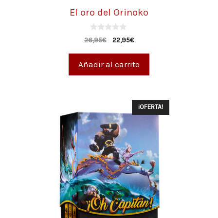
El oro del Orinoko
0
26,95
€
22,95
€
d
e
5
Añadir al carrito
¡OFERTA!