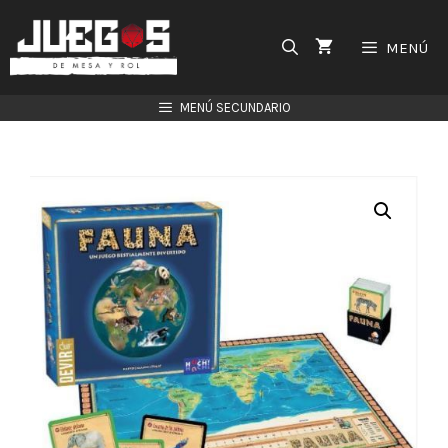
Saltar
al
MENÚ
contenido
MENÚ SECUNDARIO