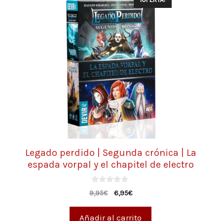
Legado perdido | Segunda crónica | La
espada vorpal y el chapitel de electro
0
9,95
€
6,95
€
d
e
5
Añadir al carrito