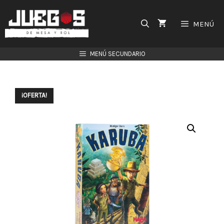
Saltar
al
MENÚ
contenido
MENÚ SECUNDARIO
¡OFERTA!