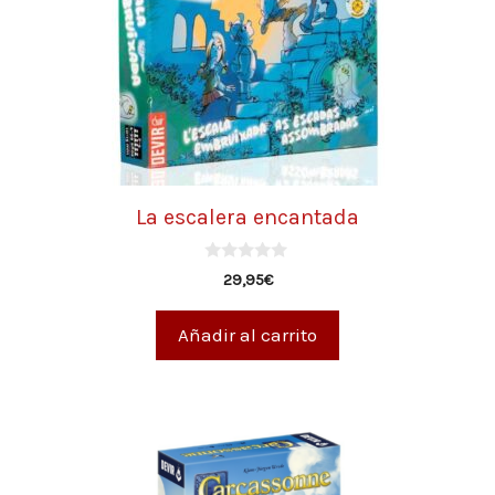
La escalera encantada
0
29,95
€
d
e
5
Añadir al carrito