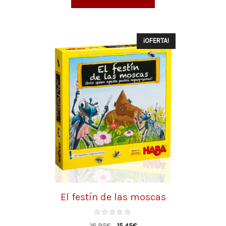
¡OFERTA!
El festín de las moscas
0
16,95
€
15,45
€