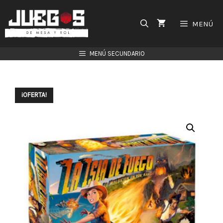
Saltar
al
MENÚ
contenido
MENÚ SECUNDARIO
¡OFERTA!