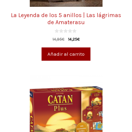
La Leyenda de los 5 anillos | Las lágrimas
de Amaterasu
0
14,95
€
14,25
€
d
e
5
Añadir al carrito