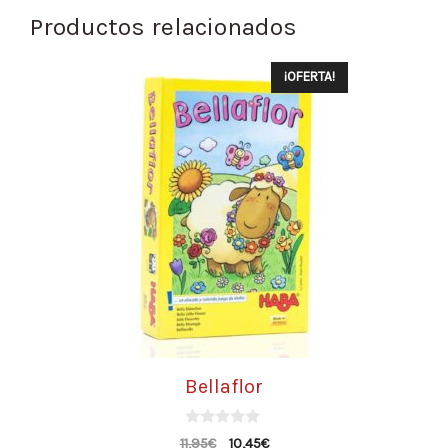
Productos relacionados
¡OFERTA!
Bellaflor
0
11,95
€
10,45
€