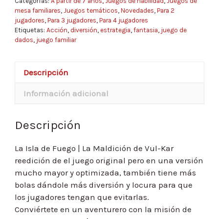
Categorías:
A partir de 7 años
,
Juegos de habilidad
,
Juegos de
mesa familiares
,
Juegos temáticos
,
Novedades
,
Para 2
jugadores
,
Para 3 jugadores
,
Para 4 jugadores
Etiquetas:
Acción
,
diversión
,
estrategia
,
fantasia
,
juego de
dados
,
juego familiar
Descripción
Información adicional
Descripción
La Isla de Fuego | La Maldición de Vul-Kar
reedición de el juego original pero en una versión
mucho mayor y optimizada, también tiene más
bolas dándole más diversión y locura para que
los jugadores tengan que evitarlas.
Conviértete en un aventurero con la misión de