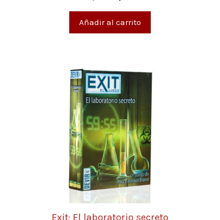
d
e
5
Añadir al carrito
Exit: El laboratorio secreto