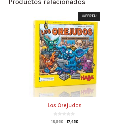
Productos relacionados
¡OFERTA!
Los Orejudos
0
18,95
€
17,45
€
d
e