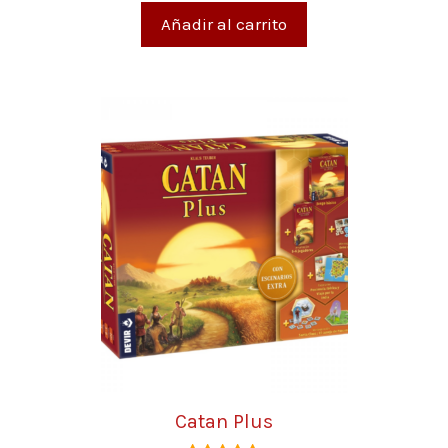
5
Añadir al carrito
Catan Plus