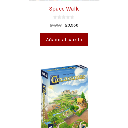
Space Walk
0
21,95
€
20,95
€
d
e
5
Añadir al carrito