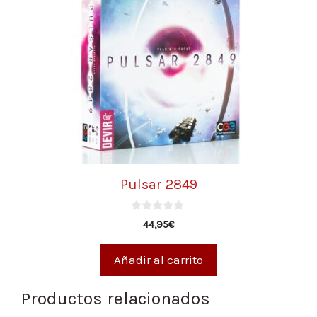
Pulsar 2849
0
44,95
€
d
e
5
Añadir al carrito
Productos relacionados