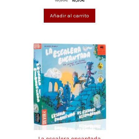
19,95
€
18,95
€
de 5
Añadir al carrito
La escalera encantada