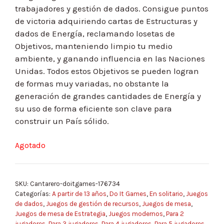
trabajadores y gestión de dados. Consigue puntos
de victoria adquiriendo cartas de Estructuras y
dados de Energía, reclamando losetas de
Objetivos, manteniendo limpio tu medio
ambiente, y ganando influencia en las Naciones
Unidas. Todos estos Objetivos se pueden logran
de formas muy variadas, no obstante la
generación de grandes cantidades de Energía y
su uso de forma eficiente son clave para
construir un País sólido.
Agotado
SKU:
Cantarero-doitgames-176734
Categorías:
A partir de 13 años
,
Do It Games
,
En solitario
,
Juegos
de dados
,
Juegos de gestión de recursos
,
Juegos de mesa
,
Juegos de mesa de Estrategia
,
Juegos modernos
,
Para 2
jugadores
,
Para 3 jugadores
,
Para 4 jugadores
,
Para 5 jugadores