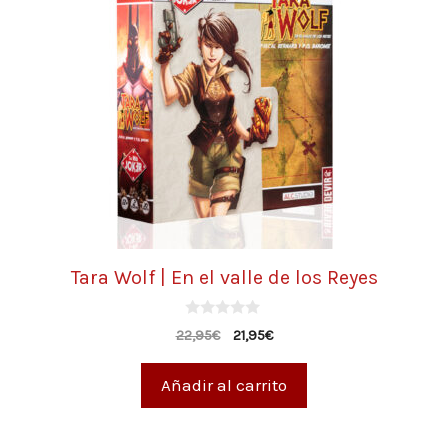
Tara Wolf | En el valle de los Reyes
0
22,95
€
21,95
€
d
e
5
Añadir al carrito