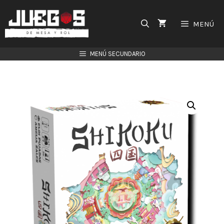
Saltar
al
MENÚ
contenido
MENÚ SECUNDARIO