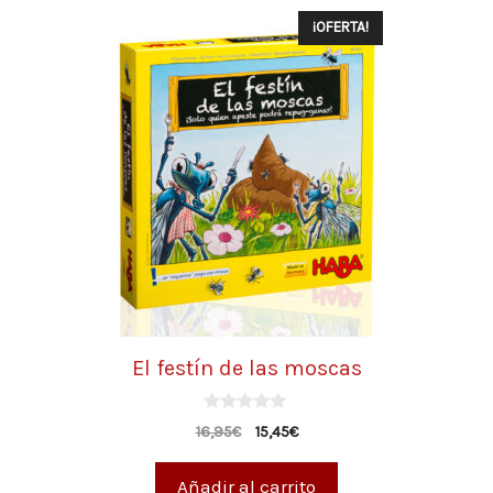
¡OFERTA!
El festín de las moscas
0
16,95
€
15,45
€
d
e
5
Añadir al carrito