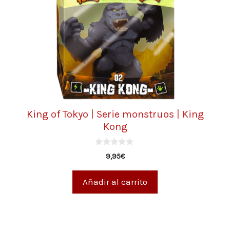
King of Tokyo | Serie monstruos | King
Kong
0
9,95
€
d
e
5
Añadir al carrito