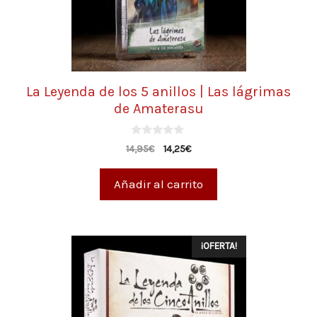
La Leyenda de los 5 anillos | Las lágrimas
de Amaterasu
0
14,95
€
14,25
€
d
e
5
Añadir al carrito
¡OFERTA!