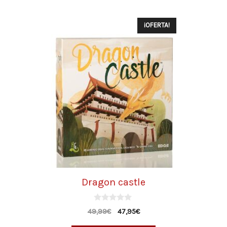
¡OFERTA!
Dragon castle
0
49,99
€
47,95
€
d
e