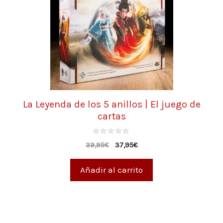
La Leyenda de los 5 anillos | El juego de
cartas
0
39,95
€
37,95
€
d
e
5
Añadir al carrito