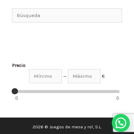
Precio
—
€
0
0
2026 © Juegos de mesa y rol, S.L.