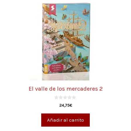
El valle de los mercaderes 2
0
24,75
€
d
e
5
Añadir al carrito