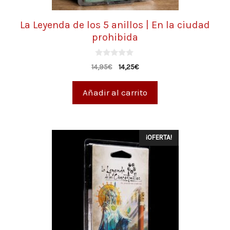
La Leyenda de los 5 anillos | En la ciudad
prohibida
0
14,95
€
14,25
€
d
e
5
Añadir al carrito
¡OFERTA!