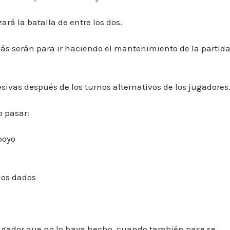
ará la batalla de entre los dos.
ás serán para ir haciendo el mantenimiento de la partida
esivas después de los turnos alternativos de los jugadores
o pasar:
poyo
 los dados
jugador que no lo haya hecho, cuando también pase se