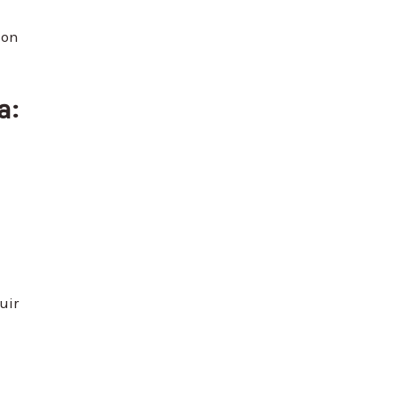
son
a:
uir