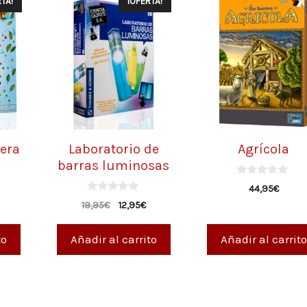
TA!
¡OFERTA!
rera
Laboratorio de
Agrícola
barras luminosas
0
44,95
€
d
0
e
19,95
€
12,95
€
d
5
e
5
to
Añadir al carrito
Añadir al carrito