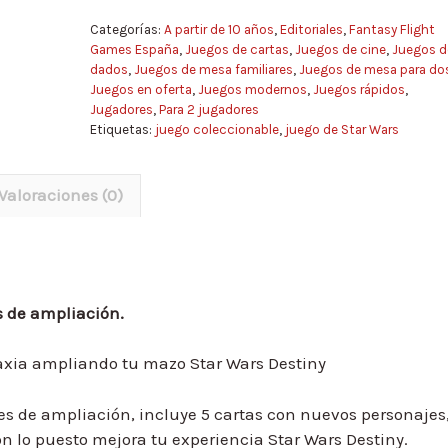
Categorías:
A partir de 10 años
,
Editoriales
,
Fantasy Flight
Games España
,
Juegos de cartas
,
Juegos de cine
,
Juegos d
dados
,
Juegos de mesa familiares
,
Juegos de mesa para do
Juegos en oferta
,
Juegos modernos
,
Juegos rápidos
,
Jugadores
,
Para 2 jugadores
Etiquetas:
juego coleccionable
,
juego de Star Wars
Valoraciones (0)
s de ampliación.
axia ampliando tu mazo Star Wars Destiny
es de ampliación, incluye 5 cartas con nuevos personajes
n lo puesto mejora tu experiencia Star Wars Destiny.