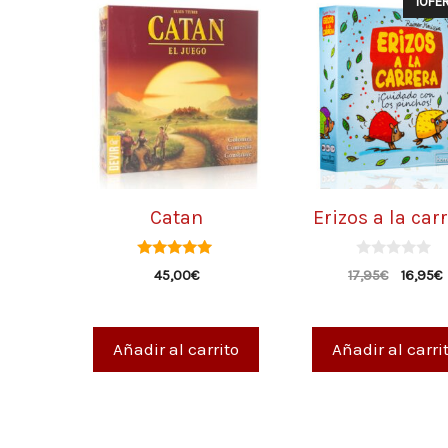
¡OFER
Catan
Erizos a la car
5.00
0
45,00
€
17,95
€
16,95
€
de 5
d
e
5
Añadir al carrito
Añadir al carri