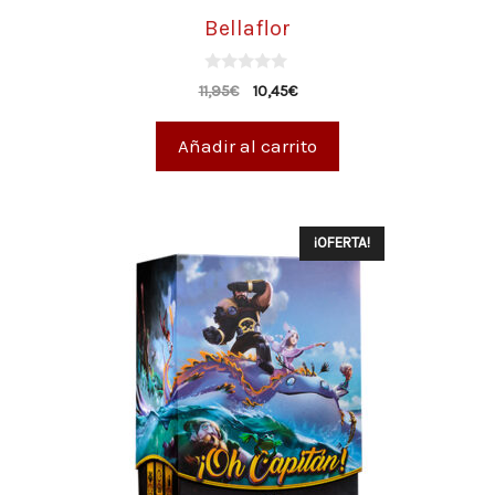
Bellaflor
0
11,95
€
10,45
€
d
e
5
Añadir al carrito
¡OFERTA!