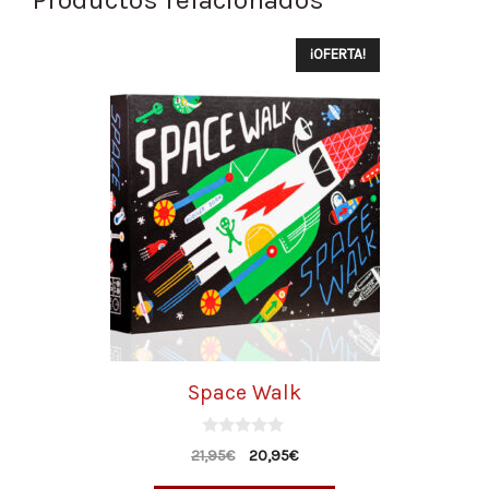
¡OFERTA!
Space Walk
0
21,95
€
20,95
€
d
e