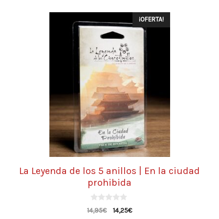
¡OFERTA!
La Leyenda de los 5 anillos | En la ciudad
prohibida
0
14,95
€
14,25
€
d