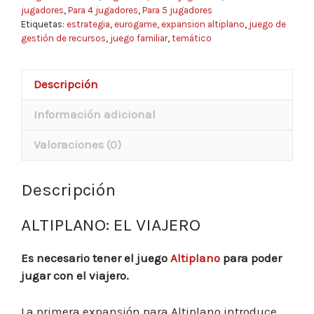
jugadores
,
Para 4 jugadores
,
Para 5 jugadores
Etiquetas:
estrategia
,
eurogame
,
expansion altiplano
,
juego de
gestión de recursos
,
juego familiar
,
temático
Descripción
Información adicional
Valoraciones (0)
Descripción
ALTIPLANO: EL VIAJERO
Es necesario tener el juego
Altiplano
para poder
jugar con el viajero.
La primera expansión para Altiplano introduce